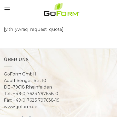
Skip
to
content
[yith_ywraq_request_quote]
ÜBER UNS
GoForm GmbH
Adolf-Senger-Str. 10
DE -79618 Rheinfelden
Tel.: +49(0)7623 797638-0
Fax: +49(0)7623 797638-19
www.goform.de