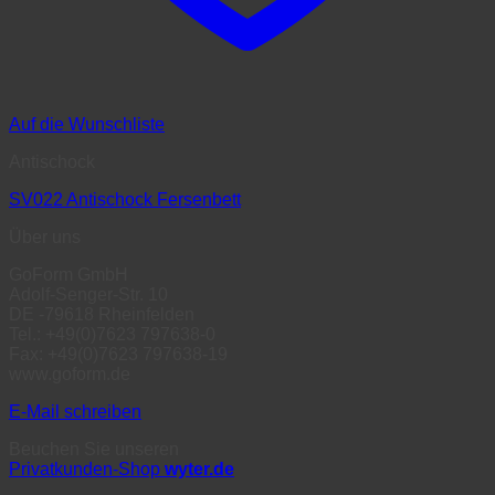
Auf die Wunschliste
Antischock
SV022 Antischock Fersenbett
Über uns
GoForm GmbH
Adolf-Senger-Str. 10
DE -79618 Rheinfelden
Tel.: +49(0)7623 797638-0
Fax: +49(0)7623 797638-19
www.goform.de
E-Mail schreiben
Beuchen Sie unseren
Privatkunden-Shop
wyter.de