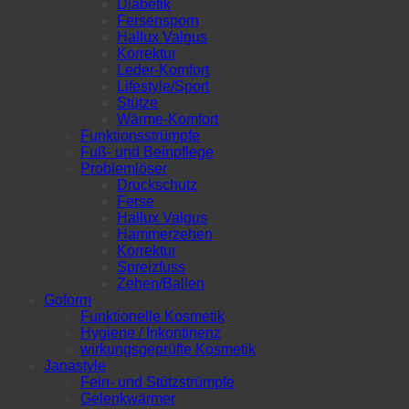
Diabetik
Fersensporn
Hallux Valgus
Korrektur
Leder-Komfort
Lifestyle/Sport
Stütze
Wärme-Komfort
Funktionsstrümpfe
Fuß- und Beinpflege
Problemlöser
Druckschutz
Ferse
Hallux Valgus
Hammerzehen
Korrektur
Spreizfuss
Zehen/Ballen
Goform
Funktionelle Kosmetik
Hygiene / Inkontinenz
wirkungsgeprüfte Kosmetik
Janastyle
Fein- und Stützstrümpfe
Gelenkwärmer