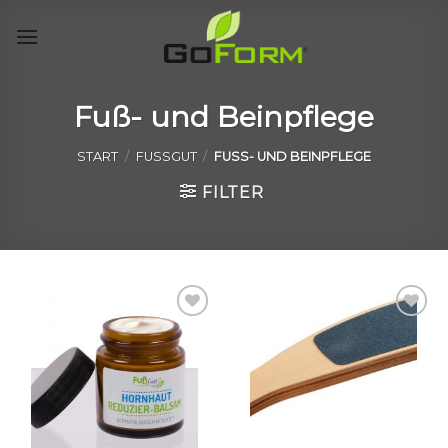
Skip
to
content
Fuß- und Beinpflege
START
/
FUSSGUT
/
FUSS- UND BEINPFLEGE
FILTER
Auf
Auf
die
die
Wunschliste
Wunschliste