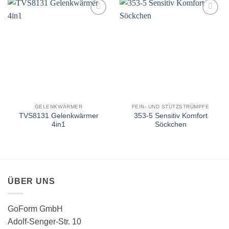
Auf
Auf
die
die
Wunschliste
Wunschliste
GELENKWÄRMER
FEIN- UND STÜTZSTRÜMPFE
TVS8131 Gelenkwärmer
353-5 Sensitiv Komfort
4in1
Söckchen
ÜBER UNS
GoForm GmbH
Adolf-Senger-Str. 10