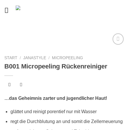
Skip
to
content
Auf
START
/
JANASTYLE
/
MICROPEELING
die
B001 Micropeeling Rückenreiniger
Wunschliste
…das Geheimnis zarter und jugendlicher Haut!
glättet und reinigt porentief nur mit Wasser
regt die Durchblutung an und somit die Zellerneuerung