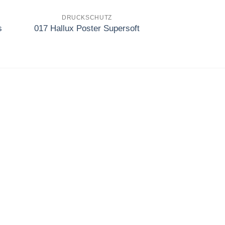
DRUCKSCHUTZ
EINLA
s
017 Hallux Poster Supersoft
SV061 Thermo F