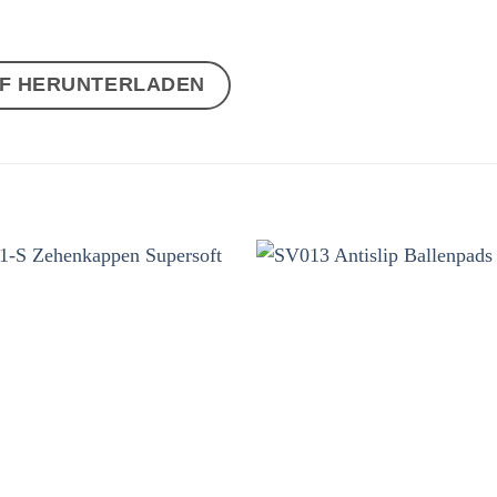
DF HERUNTERLADEN
Auf
Au
die
die
Wunschliste
Wunschli