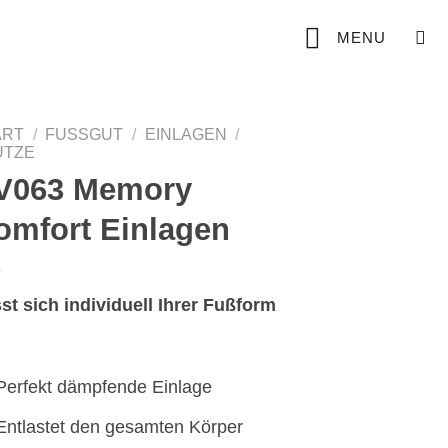
MENU
ART
/
FUSSGUT
/
EINLAGEN
/
ÜTZE
V063 Memory
omfort Einlagen
st sich individuell Ihrer Fußform
Perfekt dämpfende Einlage
Entlastet den gesamten Körper