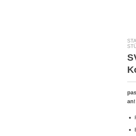
ST
ST
S
Auf die
K
Wunschliste
pas
an!