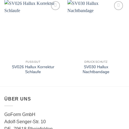
Auf
Auf
die
die
Wunschliste
Wunschliste
FUSSGUT
DRUCKSCHUTZ
SV026 Hallux Korrektur
SV030 Hallux
Schlaufe
Nachtbandage
ÜBER UNS
GoForm GmbH
Adolf-Senger-Str. 10
DE -79618 Rheinfelden