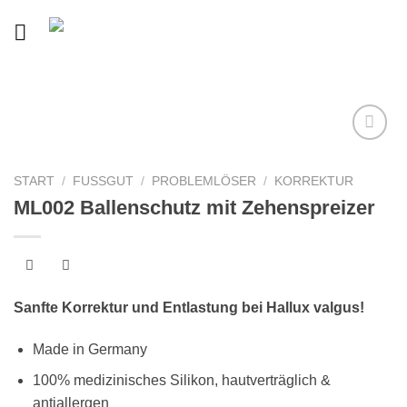
Skip
to
content
Auf
START
/
FUSSGUT
/
PROBLEMLÖSER
/
KORREKTUR
die
ML002 Ballenschutz mit Zehenspreizer
Wunschliste
Sanfte Korrektur und Entlastung bei Hallux valgus!
Made in Germany
100% medizinisches Silikon, hautverträglich &
antiallergen