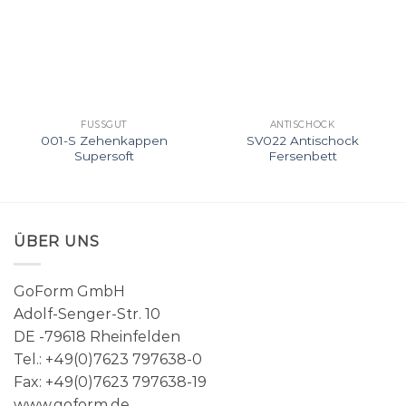
die
die
Wunschliste
Wunschliste
FUSSGUT
ANTISCHOCK
001-S Zehenkappen
SV022 Antischock
Supersoft
Fersenbett
ÜBER UNS
GoForm GmbH
Adolf-Senger-Str. 10
DE -79618 Rheinfelden
Tel.: +49(0)7623 797638-0
Fax: +49(0)7623 797638-19
www.goform.de