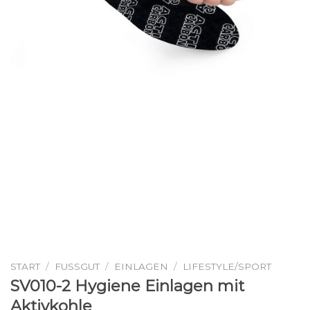
START
/
FUSSGUT
/
EINLAGEN
/
LIFESTYLE/SPORT
SV010-2 Hygiene Einlagen mit
Aktivkohle